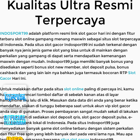
Kualitas Ultra Resmi
Referral
Terpercaya
Promosi
INDOSPORT99
adalah platform resmi link slot gacor hari ini dengan fitur
Hubungi Kami
terbaru slot online gampang menang maxwin sebagai situs slot terpercaya
di Indonesia. Pada situs slot gacor Indosport99 ini sudah terkenal dengan
Live Chat
banyak nya jenis jenis game slot yang bisa untuk di mainkan dengan
perkalian yang gampang di dapat serta mendapatkan kemenangan
Pengaduan Customer
maxwin dengan mudah. Indosport99 juga memiliki banyak bonus yang
disediakan seperti bonus slot new member, slot deposit pulsa, bonus
cashback dan yang lain lain nya bahkan juga termasuk bocoran RTP
Slot
Pilih Bahasa:
Gacor
Hari Ini.
Untuk melakkan daftar pada situs
slot online
paling di percaya ini, kamu
hanya perlu mncari tombol daftar di sebelah kanan atas di layar
handphone mu lalu di klik. Masukan data data diri anda yang benar ketika
MASUK
DAFTAR
mendaftar, silakan di tunggu beberapa saat untuk akun vip slot gacor
anda siap di gunakan. Proses pembayaran sangat mudah sekali di lakukan
untuk itu telah di sediakan slot deposit qris, slot gacor deposit pulsa, e-
&copy; INDOSPORT99: Link Platform Gaming
wallet serta bank lokal di Indonesia. Pada situs Indosport99 juga
Kualitas Ultra Resmi Terpercaya. Hak Cipta
menyediakan banyak game slot online terbaru dengan sistem perkalian
Dilindungi.
dan fitur free spin yang lebih banyak dari pada versi lama nya. Mau apa
lagi? Gabung sekarang bersama
situs slot gacor
Indosport99.