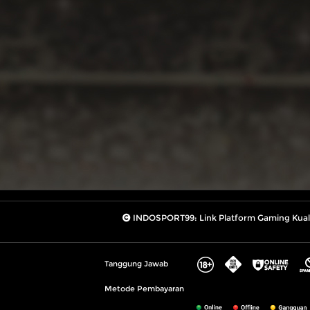
INDOSPORT99: Link Platform Gaming Kualit
Tanggung Jawab
Metode Pembayaran