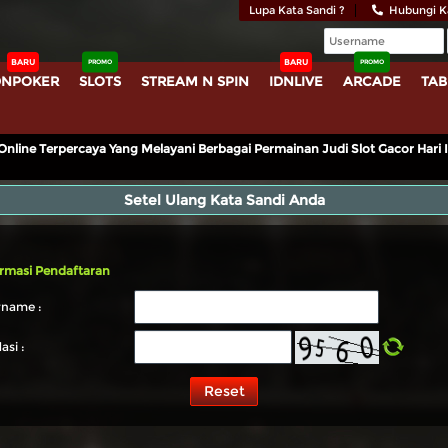
Lupa Kata Sandi ?
Hubungi K
BARU
BARU
PROMO
PROMO
DNPOKER
SLOTS
STREAM N SPIN
IDNLIVE
ARCADE
TAB
line Terpercaya Yang Melayani Berbagai Permainan Judi Slot Gacor Hari Ini 
Setel Ulang Kata Sandi Anda
rmasi Pendaftaran
rname :
asi :
Reset