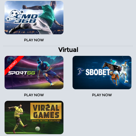
Referral
Promosi
Hubungi Kami
PLAY NOW
Live Chat
Virtual
Pengaduan Customer
PROMO
Pilih Bahasa:
PLAY NOW
PLAY NOW
MASUK
DAFTAR
&copy; INDOSPORT99: Link Platform Gaming
Kualitas Ultra Resmi Terpercaya. Hak Cipta
Dilindungi.